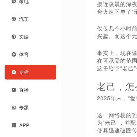
家电
接近凌晨的深夜
台火速下单了“
汽车
仅仅几个小时
兴趣。而这个
文娱
事实上，现在像
体育
在可承受的范
这份给予“老己
专栏
老己，怎
直播
2025年末，
专题
这一网络梗的雏
为“老己”，并
APP
使其迅速破圈