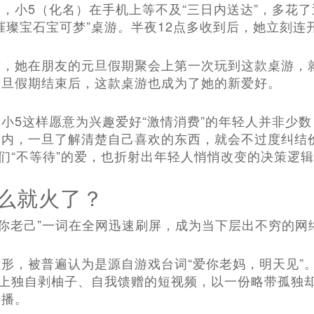
，小5（化名）在手机上等不及“三日内送达”，多花了近
璀璨宝石宝可梦”桌游。半夜12点多收到后，她立刻连
前，她在朋友的元旦假期聚会上第一次玩到这款桌游，
元旦假期结束后，这款桌游也成为了她的新爱好。
小5这样愿意为兴趣爱好“激情消费”的年轻人并非少数
围内，一旦了解清楚自己喜欢的东西，就会不过度纠结
”们“不等待”的爱，也折射出年轻人悄悄改变的决策逻
么就火了？
“爱你老己”一词在全网迅速刷屏，成为当下层出不穷的
形，被普遍认为是源自游戏台词“爱你老妈，明天见”。
配上独自剥柚子、自我馈赠的短视频，以一份略带孤独
传播。