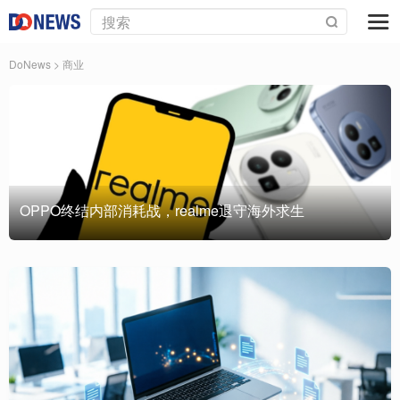
DoNews
>
商业
OPPO终结内部消耗战，realme退守海外求生