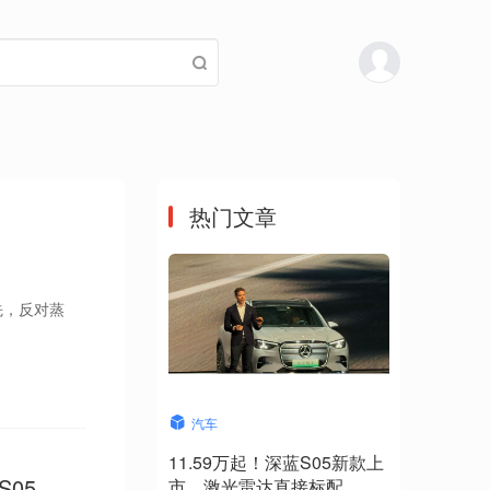
热门文章
先，反对蒸
汽车
11.59万起！深蓝S05新款上
05 车
市，激光雷达直接标配