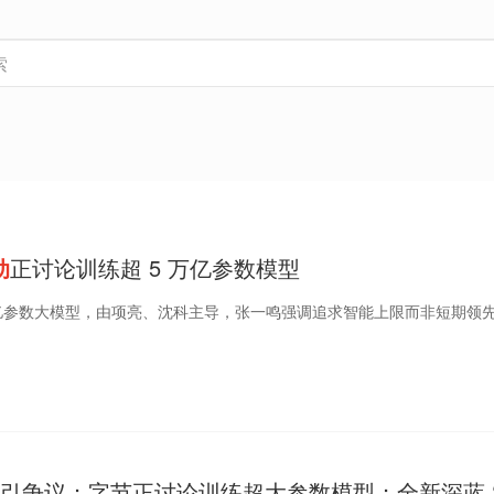
动
正讨论训练超 5 万亿参数模型
亿参数大模型，由项亮、沈科主导，张一鸣强调追求智能上限而非短期领
广告引争议；字节正讨论训练超大参数模型；全新深蓝 S