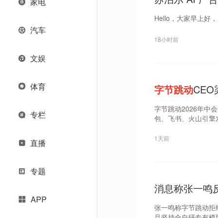
家电
型正式上市｜D
Hello，大家早上
汽车
18小时前
文娱
体育
字节跳动
CE
字节跳动2026年中
专栏
包、飞书、火山引擎发
1天前
直播
专题
消息称张一鸣反
APP
张一鸣称字节跳动拒
且坚持全自研专有模