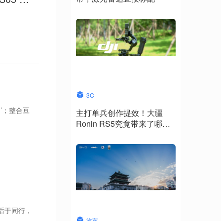
3C
’；整合豆
主打单兵创作提效！大疆
Ronin RS5究竟带来了哪些
升级？
后于同行，
汽车