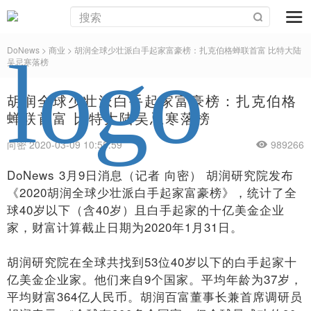
DoNews
>
商业
>
胡润全球少壮派白手起家富豪榜：扎克伯格蝉联首富 比特大陆
吴忌寒落榜
胡润全球少壮派白手起家富豪榜：扎克伯格
蝉联首富 比特大陆吴忌寒落榜
向密 2020-03-09 10:55:59
989266
DoNews 3月9日消息（记者 向密） 胡润研究院发布
《2020胡润全球少壮派白手起家富豪榜》，统计了全
球40岁以下（含40岁）且白手起家的十亿美金企业
家，财富计算截止日期为2020年1月31日。
胡润研究院在全球共找到53位40岁以下的白手起家十
亿美金企业家。他们来自9个国家。平均年龄为37岁，
平均财富364亿人民币。胡润百富董事长兼首席调研员