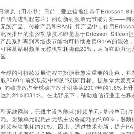
10日消息（田小梦）日前，爱立信推出基于Ericsson S
全自研先进制程芯片）的创新射频单元节能方案——潮
无线产品、传输产品和RAN计算产品中，使用Ericsson
次推出的潮汐功放技术即是基于Ericsson Sili
全产品系列再到网络级节能均可持续改善Gb/W的能效
可将基站射频单元整机功耗降低20%，从而在助力运
家园。
全球的可持续发展进程中扮演着愈发重要的角色，并发
取2060年前实现碳中和的“双碳”目标。据加拿大麦克
T）的碳排放占全球碳排放比例将从2007年的1.6%上升
达到24%和31%。在此背景下，移动通信行业正在积
型无线网络，无线主设备能耗(射频单元+基带单元)占
耗。射频单元能耗占无线主设备能耗的约80%，射频模
射频模块能耗约90%。因此，通过技术创新，提升P
的节能技术有符号关断、通道关断、深度休眠等，运营