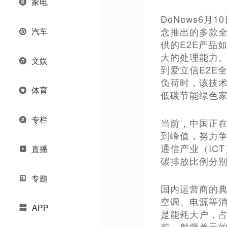
家电
DoNews6月
念推出的多款
汽车
供的E2E产品如
大的处理能力。此
文娱
到爱立信E2E
负荷时，该技术
体育
低碳节能绿色
专栏
当前，中国正在
到峰值，努力争
通信产业（IC
直播
碳排放比例分别
专题
国内运营商的典
空调、电源等消
APP
是能耗大户，占
前，射频单元