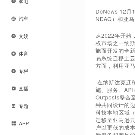
家电
DoNews 1
NDAQ）和亚
汽车
从2022年开
文娱
权市场之一纳斯
施而开发的全
体育
易系统迁移上
方面，利用亚
专栏
在纳斯达克迁移
直播
施、服务、AP
Outpost
种共同设计的
专题
科技本地区域（P
迁移至亚马逊
APP
户以更低的成
新服务和产品