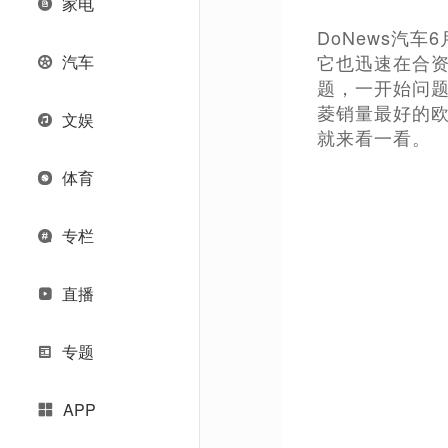
家电
DoNews汽
它也迅速在合
汽车
题，一开始问
菱销量最好的
文娱
就来看一看。
体育
专栏
直播
专题
APP