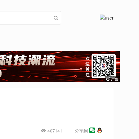
407141
分享到