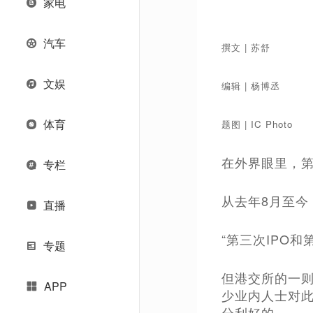
家电
汽车
撰文 | 苏舒
文娱
编辑 | 杨博丞
体育
题图 | IC Photo
在外界眼里，
专栏
从去年8月至今
直播
“第三次IPO
专题
但港交所的一则
APP
少业内人士对
分利好的。