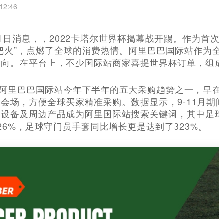
12:46
1月21日消息，，2022卡塔尔世界杯揭幕战开踢。作
把火”，点燃了全球的消费热情。阿里巴巴国际站作为
向。在平台上，不少国际站商家喜提世界杯订单，组成
阿里巴巴国际站今年下半年的五大采购趋势之一，早在预热期so
会场，方便全球买家精准采购。数据显示，9-11月
练设备及周边产品成为阿里国际站搜索关键词，其中足
26%，足球守门员手套同比增长更是达到了323%。