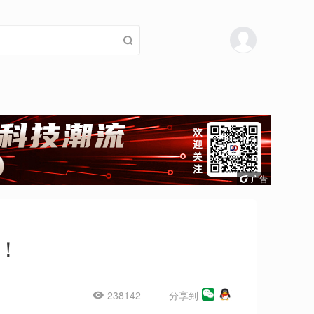
！
238142
分享到