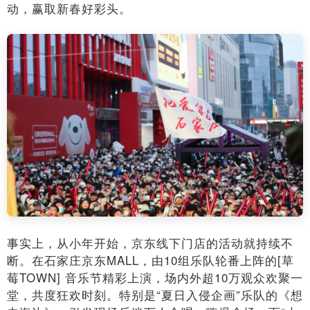
动，赢取新春好彩头。
事实上，从小年开始，京东线下门店的活动就持续不
断。在石家庄京东MALL，由10组乐队轮番上阵的[草
莓TOWN] 音乐节精彩上演，场内外超10万观众欢聚一
堂，共度狂欢时刻。特别是“夏日入侵企画”乐队的《想