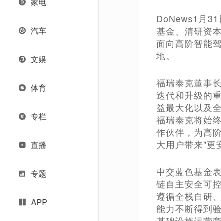
家电
DoNews1
基金、清研资
汽车
面向高阶智能
地。
文娱
福瑞泰克董事
体育
迭代和升级的重
益最大化以及全
专栏
福瑞泰克将始
作伙伴，为高
大用户带来"更
直播
中交蓝色基金
专题
链自主安全可控
遵循全栈自研
APP
能力不断得到
基础设施运营