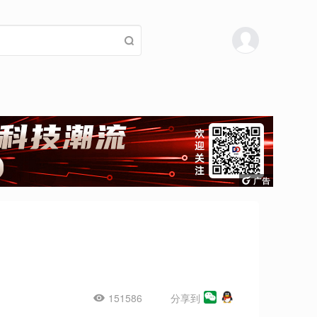
151586
分享到