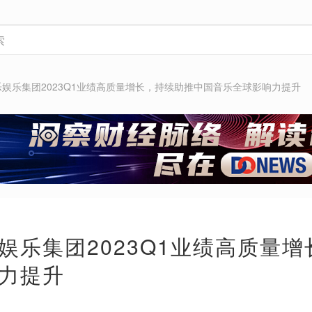
娱乐集团2023Q1业绩高质量增长，持续助推中国音乐全球影响力提升
娱乐集团2023Q1业绩高质量
力提升