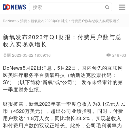
DoNews
>
消费
>
新氧发布2023年Q1财报：付费用户数与总收入实现双增长
新氧发布2023年Q1财报：付费用户数与总
收入实现双增长
吴丽 2023-05-22 19:09:16
246763
DoNews5月22日消息，5
月2
2
日
，国内领先的互联网
医美医疗
服务平台新氧科技（纳斯达克股票代码：
SY）（以下简称“新氧”或“公司”）
发布未经审计的
第
一
季度财务业绩。
财报披露，新氧
2023年第
一
季度总收入为3.1亿元人民
币
（4
520
万美元），超出
公司
业绩指引
。
同时，付费
用户数达1
4.8
万人次，同比增长2
3.2%
，实现总收入
和付费用户数的双双正增长。此外，公司毛利润率为