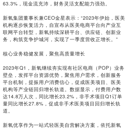
63.3%
，现金流充沛，财务灵活支配能力强劲。
新氧集团董事长兼CEO
金星表示：“
2023年伊始，
医美
机构逐步恢复活力
，
自
宣布从医美电商平台向产业互
联网平台转型，新氧持续深耕平台、供应链、创新业
务，构筑竞争护城河，实现了一季度营收正增长。
”
核心业务稳健发展，聚焦高质量增长
2023年Q1，新氧继续夯实现有社区电商（POP）业务
壁垒，发挥平台资源优势，聚焦用户需求，创新服务
平台机制，提振用户消费信心，促成医美项目、医美
机构等产业链回归增长轨道。
数据显示，付费用户数
达1
4.8
万人次，同比增长2
3.2%
，非手术项目
Q1订单
量同比增长27.8%，促成非手术医美项目
回归增长轨
道。
新氧优享作为一站式轻医美自营解决方案，依托新氧