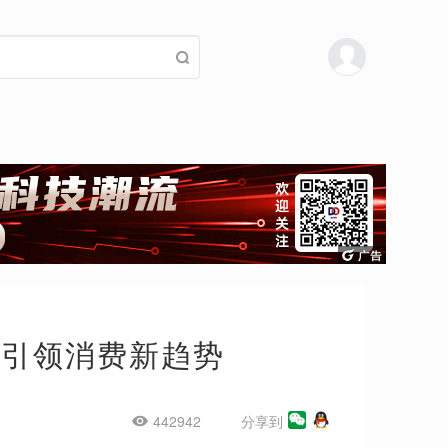
城引领消费新趋势
442942
分享到