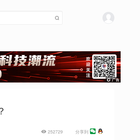
？
252729
分享到