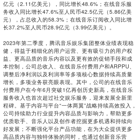
亿元（2
.11
亿美元），同比增长4
8.6%
；在线音乐服
务收入同比增长
47.6%
至人民币
42.5
亿元（
5.86
亿美
元），占总收入的
58.3%
；在线音乐订阅收入同比增
长3
7
.2%
至人民币2
8.9
亿元（3
.99
亿美元）。
2023
年第二季度，腾讯音乐娱乐集团整体业绩表现稳
健，得益于精细化的用户运营、更有吸引力的用户权
益、更高品质的音乐内容以及更有效的促销手段和成
本控制，公司总收入、在线音乐付费用户和
ARPPU
、
调整后净利润以及利润率等多项核心数据持续高质量
增长，多项业务获亮眼表现。其中，公司的在线音乐
付费用户在今年
6月突破1亿再创
历史新高，在线音乐
服务收入也首次超过社交娱乐服务，迎来发展全新里
程碑。基于内容与平台“一体两翼”战略持续高效投入，
公司持续助力行业提升内容品质与影响力，帮助更多
优质歌手、音乐人以及创作者挖掘更多机遇和持续向
好发展；不断强化平台产品功能，在为大众提供更多
高品质内容与独特体验的同时，也通过创新音乐营