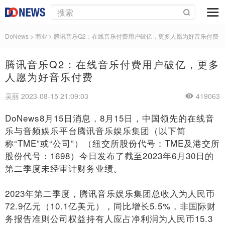
DoNews
>
商业
>
腾讯音乐Q2：在线音乐付费用户破亿，更多人愿为好音乐付费
腾讯音乐Q2：在线音乐付费用户破亿，更多
人愿为好音乐付费
吴丽 2023-08-15 21:09:03
419063
DoNews8月15日消息，8
月1
5
日，中国领先的在线音
乐与音频娱乐平台腾讯音乐娱乐集团（以下简
称“
TME
”或“公司”）（纽交所股份代号：T
ME
及港交所
股份代号：1
698
）今日发布了截至2
023
年6月3
0
日的
第二季度未经审计财务业绩。
2
023
年第二季度，腾讯音乐娱乐集团总收入为人民币
7
2.9
亿
元（1
0.1
亿美元），
同比增长5
.5%
，
非国际财
务报告准则公司权益持有人应占净利润为人民币1
5.3