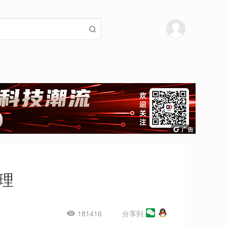
理
181416
分享到