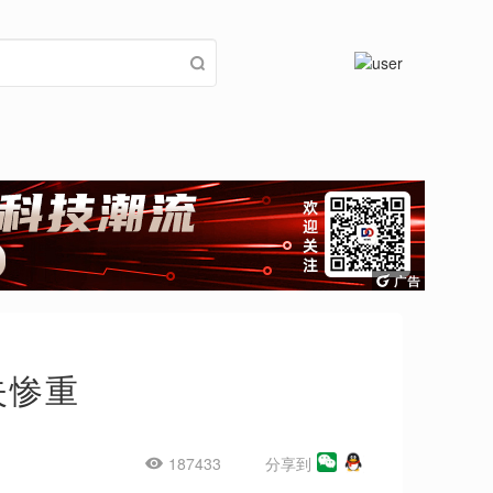
失惨重
187433
分享到