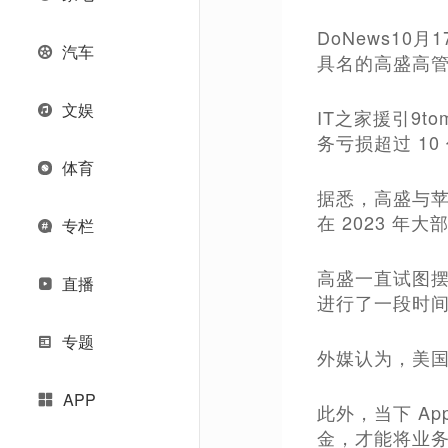
DoNews10月
汽车
具名的高盛高管
文娱
IT之家援引9to
务亏损超过 10
体育
据悉，高盛与苹
在 2023 
专栏
高盛一直试图摆
直播
进行了一段时
专题
外媒认为，美
APP
此外，当下 A
金，才能将业