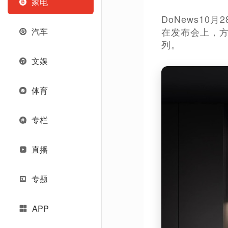
家电
DoNews1
在发布会上，
汽车
列。
文娱
体育
专栏
直播
专题
APP