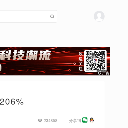
206%
234858
分享到