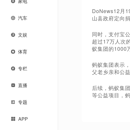
家电
DoNews1
山县政府定向捐
汽车
同时，支付宝
文娱
超过17万人次
蚁集团的100
体育
蚂蚁集团表示，
专栏
父老乡亲和公
直播
后续，蚂蚁集团
等公益项目，
专题
APP