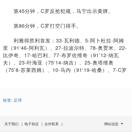
第45分钟，C罗反抢犯规，马宁出示黄牌。
第86分钟，C罗打空门得手。
利雅得胜利首发：33-瓦利德、5-阿卜杜拉-阿姆
里（91‘46-阿利瓦）、27-拉波尔特、78-奥贾米、22-
比伊奇、17-哈巴利、77-布罗佐维奇（91’12-纳瓦
夫）、23-叶海亚（75‘14-纳吉）、25-奥塔维奥
（75’8-苏莱西姆）、10-马内（91‘19-哈桑）、7-C罗
标签:
足球
关于我们
|
电子协议
|
合作联系
|
网站信息