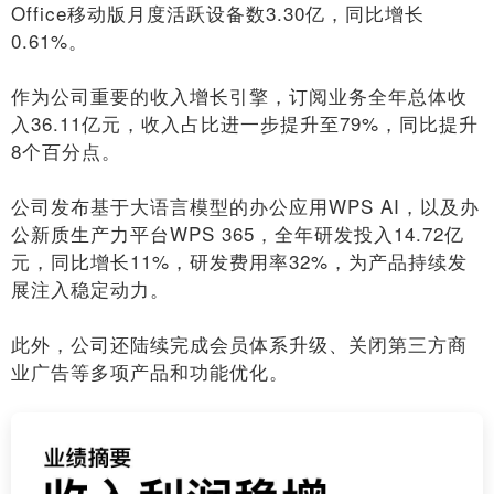
Office移动版月度活跃设备数3.30亿，同比增长
0.61%。
作为公司重要的收入增长引擎，订阅业务全年总体收
入36.11亿元，收入占比进一步提升至79%，同比提升
8个百分点。
公司发布基于大语言模型的办公应用WPS AI，以及办
公新质生产力平台WPS 365，全年研发投入14.72亿
元，同比增长11%，研发费用率32%，为产品持续发
展注入稳定动力。
此外，公司还陆续完成会员体系升级、关闭第三方商
业广告等多项产品和功能优化。