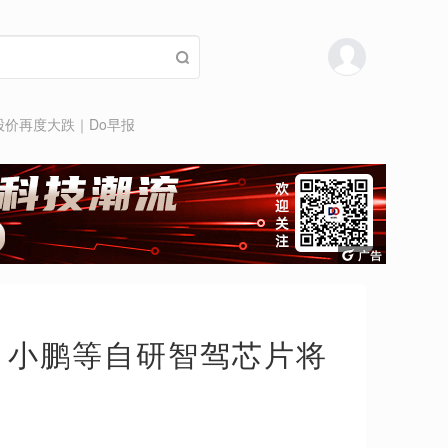
股价再度大跌｜Do早报
来、小鹏等自研智驾芯片将