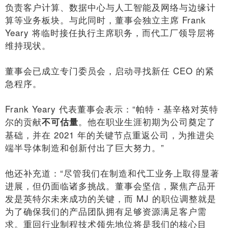
负责客户计算、数据中心与人工智能及网络与边缘计
算等业务板块。与此同时，董事会独立主席 Frank
Yeary 将临时接任执行主席职务，而代工厂领导层将
维持现状。
董事会已成立专门委员会，启动寻找新任 CEO 的紧
急程序。
Frank Yeary 代表董事会表示：“帕特・基辛格对英特
尔的贡献
。他在职业生涯初期为公司奠定了
不可估量
基础，并在 2021 年的关键节点重返公司，为推进尖
端半导体制造和创新付出了巨大努力。”
他还补充道：“尽管我们在制造和代工业务上取得显著
进展，但仍面临诸多挑战。董事会坚信，聚焦产品开
发是英特尔未来成功的关键，而 MJ 的职位调整就是
为了确保我们的产品团队拥有足够资源满足客户需
求。重回行业制程技术领先地位将是我们的核心目