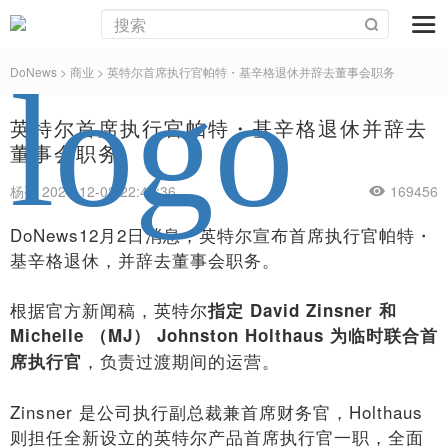
DoNews
>
商业
>
英特尔首席执行官帕特・基辛格退休并辞去董事会职务
英特尔首席执行官帕特・基辛格退休并辞去
董事会职务
杨亮 2024-12-02 22:42:36
169456
DoNews12月2日消息，英特尔宣布首席执行官帕特・
基辛格退休，并辞去董事会职务。
根据官方新闻稿，英特尔
指定 David Zinsner 和
Michelle （MJ） Johnston Holthaus 为临时联合首
，负责过渡期间的运营。
席执行官
Zinsner 是公司执行副总裁兼首席财务官，Holthaus
则担任全新设立的英特尔产品首席执行官一职，全面