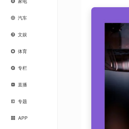
家电
汽车
文娱
体育
专栏
直播
专题
APP