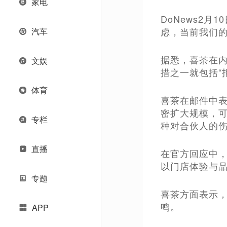
家电
DoNews2
虑，当前我们的
汽车
据悉，喜茶在内
文娱
措之一就包括“
体育
喜茶在邮件中
密扩大规模，
专栏
种对合伙人的
直播
在官方回应中，
以门店体验与
专题
喜茶方面表示
鸣。
APP