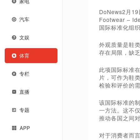
家电
DoNews2月
Footwear – I
汽车
国际标准化组织
文娱
外观质量是鞋
存在局限，缺
体育
此项国际标准
专栏
片，可作为鞋
检验和评价的
直播
该国际标准的
一方法。这不
专题
推动各国之间
APP
对于消费者而