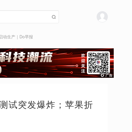
秋启动生产｜Do早报
舰测试突发爆炸；苹果折