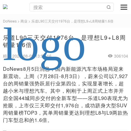
DoNews
>
商业
>
乐道L90三天交付1976台，是理想L9+L8周销量1.6倍
乐道L90三天交付1976台，是理想L9+L8周
销量1.6倍
精选 2025-08-05 13:58:16
306104
DoNews8月5日消息，国内新能源汽车市场格局迎来
新震动。上周（7月28日-8月3日），蔚来公司以7,927
台的周销量强势跃居行业第四位，实现显著增长，超
越小米与理想汽车。其中，刚刚于上周正式上市并开
启全国44城同步交付的全新车型——乐道L90表现尤为
抢眼，上市仅三天即交付1,976台，成功跻身大型SUV
周销量榜TOP3，其单周销量更达到理想L8与L9两款热
门车型总和的1.6倍。