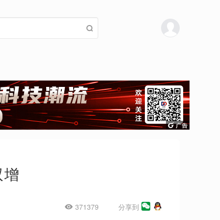
双增
371379
分享到