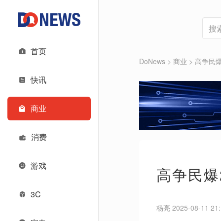
首页
DoNews
>
商业
>
高争民爆
快讯
商业
消费
游戏
高争民爆
3C
杨亮 2025-08-11 21: