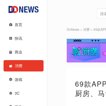
首页
DoNews
>
消费
>
69款
快讯
商业
消费
游戏
69款A
厨房、马
3C