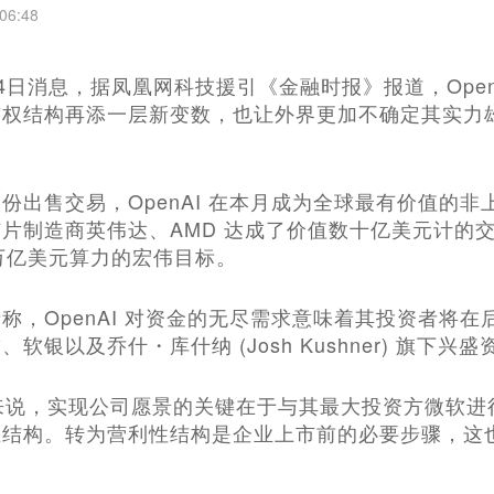
06:48
0月14日消息，据凤凰网科技援引《金融时报》报道，Op
有权结构再添一层新变数，也让外界更加不确定其实力
份出售交易，OpenAI 在本月成为全球最有价值的非上
片制造商英伟达、AMD 达成了价值数十亿美元计的交易
 万亿美元算力的宏伟目标。
称，OpenAI 对资金的无尽需求意味着其投资者将
软银以及乔什・库什纳 (Josh Kushner) 旗下兴盛
AI 来说，实现公司愿景的关键在于与其最大投资方微
业结构。转为营利性结构是企业上市前的必要步骤，这