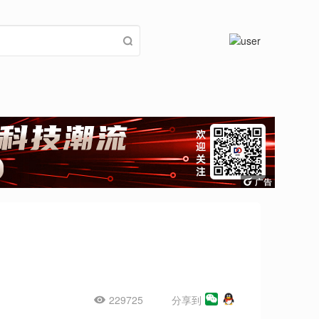
229725
分享到