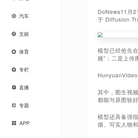
DoNews11
汽车
于 Diffusi
文娱
模型已经抢先在
体育
频”；二是上传
专栏
HunyuanV
直播
其中，图生视
都能与原图较
专题
模型还具备强
APP
循、写实人物