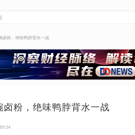
一碗卤粉，绝味鸭脖背水一战
一碗卤粉，绝味鸭脖背水一战
55:24