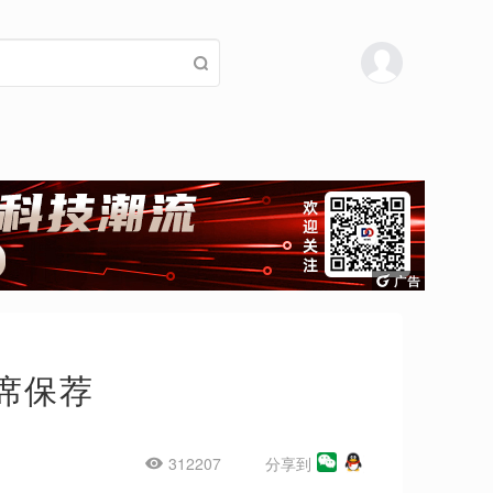
席保荐
312207
分享到