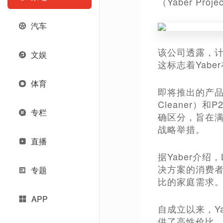
（Yaber Pr
汽车
该公司透露，计
文娱
这标志着Yab
体育
即将推出的产品系列包
Cleaner）和P
专栏
确区分，旨在满
战略举措。
直播
据Yaber介
决方案的消费者
专题
比的家庭需求。
APP
自成立以来，Y
供了高性价比、