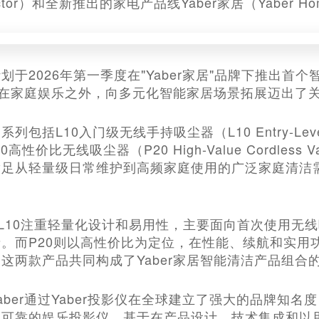
ojector）和全新推出的家电产品线Yaber家居（Yaber H
划于2026年第一季度在"Yaber家居"品牌下推出
er在家庭娱乐之外，向多元化智能家居场景拓展迈出了
括L10入门级无线手持吸尘器（L10 Entry-Level Cor
20高性价比无线吸尘器（P20 High-Value Cordless
足从轻量级日常维护到高频家庭使用的广泛家庭清洁需
绍，L10注重轻量化设计和易用性，主要面向首次使用
。而P20则以高性价比为定位，在性能、续航和实用
这两款产品共同构成了Yaber家居智能清洁产品组合
aber通过Yaber投影仪在全球建立了强大的品牌知名
可靠的娱乐投影仪。基于在产品设计、技术集成和以用