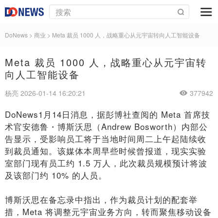
DoNews
>
商业
>
Meta 裁员 1000 人，战略重心从元宇宙转向人工智能设备
Meta 裁员 1000 人，战略重心从元宇宙转
向人工智能设备
杨亮 2026-01-14 16:20:21
377942
DoNews1月14日消息，据彭博社查阅的 Meta 首席技
术官安德鲁・博斯沃思（Andrew Bosworth）内部公
告显示，受影响员工将于当地时间周二上午起陆续收
到裁员通知。该媒体本周早些时候曾报道，现实实验
室部门现有员工约 1.5 万人，此次裁员规模预计将波
及该部门约 10% 的人员。
博斯沃思在备忘录中指出，作为裁员计划的配套举
措，Meta 将调整元宇宙业务方向，转而聚焦移动设备