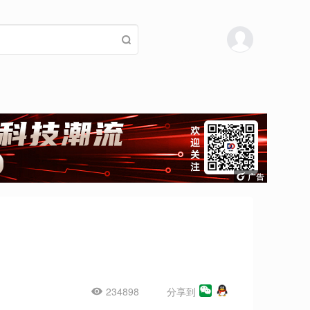
234898
分享到