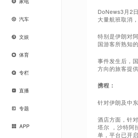
家电
DoNews3
大量航班取消
汽车
特别是伊朗对
文娱
国游客所熟知
体育
事件发生后，
方向的旅客提
专栏
携程：
直播
针对伊朗及中
专题
酒店方面，针对
APP
塔尔 ，沙特阿
单，平台已开