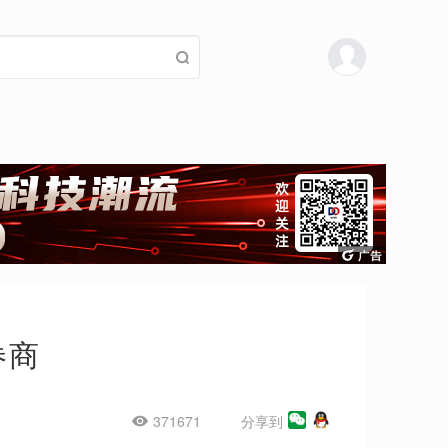
券商
371671
分享到