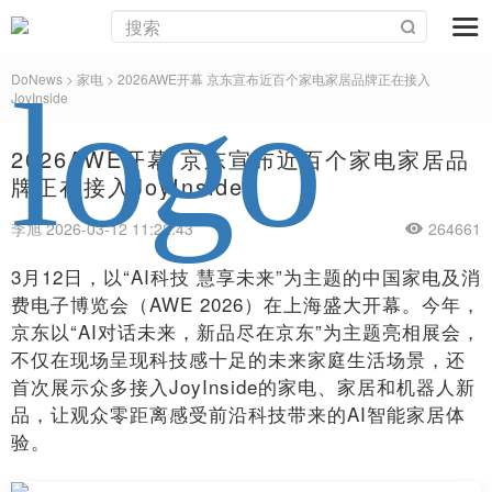
DoNews
>
家电
>
2026AWE开幕 京东宣布近百个家电家居品牌正在接入
JoyInside
2026AWE开幕 京东宣布近百个家电家居品
牌正在接入JoyInside
李旭 2026-03-12 11:22:43
264661
3月12日，以“AI科技 慧享未来”为主题的中国家电及消
费电子博览会（AWE 2026）在上海盛大开幕。今年，
京东以“AI对话未来，新品尽在京东”为主题亮相展会，
不仅在现场呈现科技感十足的未来家庭生活场景，还
首次展示众多接入JoyInside的家电、家居和机器人新
品，让观众零距离感受前沿科技带来的AI智能家居体
验。