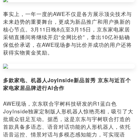
事实上，一年一度的AWE不仅是各方展示顶尖技术与
未来趋势的重要舞台，更成为新品推广和用户换新的
核心节点。3月11日晚8点至3月15日，京东家电家居
采销直播间将继续开启“全网比价”，拿出10亿补贴确
保低价承诺，在AWE现场参与比价并成功的用户还将
获得实物黄金奖励。
多款家电、机器人JoyInside新品首秀 京东与近百个
家电家居品牌进行AI合作
AWE现场，京东联合宇树科技研发的R1蓝白色
JoyInside独家定制版人形机器人惊艳亮相，吸引了大
批观众驻足互动。据悉，这是京东与宇树联合打造的
首款具备多语态、语音对话功能的人形机器人，依托
语音运控、情景对话与多模态感知能力，可实现语