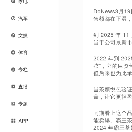
家电
DoNews3月
售额都在下滑
汽车
到 2025 年
文娱
当于公司最新市
体育
2022 年到
弦”，它的巨
专栏
但后来也为此
直播
当茶颜悦色验
盖，让它更轻
专题
同期看上这个
能卖爆。霸王茶
APP
2024 年霸