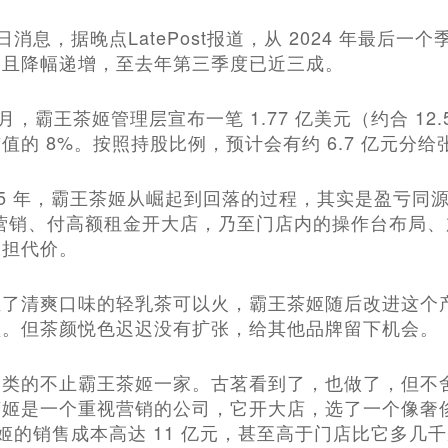
19日消息，据晚点LatePost报道，从 2024 年最
，且降幅递增，至去年第三季度已近三成。
 11 月，霸王茶姬管理层宣布一笔 1.77 亿美元（约合 
值的 8%。按照持股比例，预计会有约 6.7 亿元分
 2025 年，霸王茶姬从崛起到回落的过程，其实是盈亏
资营销、付高额租金开大店，乃至门店内的操作台布局
承担代价。
证了清爽口味的轻乳茶可以火，霸王茶姬随后改进这个
盈。但茶颜悦色迟迟没有扩张，给其他品牌留下机会。
品类的不止霸王茶姬一家。古茗看到了，也做了，但不
姬是一个重视营销的公司，它开大店，选了一个像奢侈品
王茶姬的销售成本高达 11 亿元，甚至高于门店比它多几