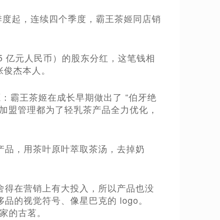
后一个季度起，连续四个季度，霸王茶姬同店销
12.5 亿元人民币）的股东分红，这笔钱相
给张俊杰本人。
同源：霸王茶姬在成长早期做出了 “伯牙绝
、加盟管理都为了轻乳茶产品全力优化，
产品，用茶叶原叶萃取茶汤，去掉奶
舍得在营销上有大投入，所以产品也没
的视觉符号、像星巴克的 logo。
千家的古茗。