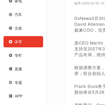
家电
杨亮 2026-03-30 19:
汽车
DoNews3
David All
文娱
裁兼COO，负
体育
原CEO Mar
支持至2027
产品布局，维
专栏
根据调整方案，Da
直播
席；联合创始人O
专题
Frank Slu
股份将在5月2
APP
资料显示，Scot