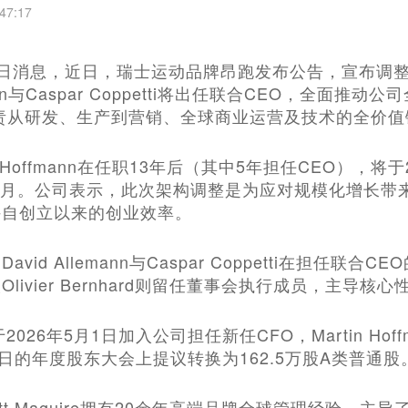
47:17
月30日消息，近日，瑞士运动品牌昂跑发布公告，宣布
emann与Caspar Coppetti将出任联合CEO，全面推动公
责从研发、生产到营销、全球商业运营及技术的全价值
tin Hoffmann在任职13年后（其中5年担任CEO）
年3月。公司表示，此次架构调整是为应对规模化增长
持自创立以来的创业效率。
vid Allemann与Caspar Coppetti在担任
livier Bernhard则留任董事会执行成员，主导
is将于2026年5月1日加入公司担任新任CFO，Martin H
8日的年度股东大会上提议转换为162.5万股A类普通股
t Maguire拥有20余年高端品牌全球管理经验，主导了On H