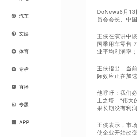
DoNews6月
汽车
员会会长、中
文娱
王侠在演讲中谈
国乘用车零售 
业平均利润率
体育
王侠指出，当
专栏
际效应正在加
直播
他呼吁：我们
上之塔。“伟
专题
果长期没有利润
APP
王侠表示，市
使企业开始改变打