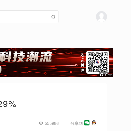
29%
555986
分享到