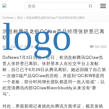
DoNews
>
商业
>
消息称腾讯龙虾QClaw产品经理张舒昱已离职
消息称腾讯龙虾QClaw产品经理张舒昱已离
职
杨亮 2026-07-03 18:03:12
561332
DoNews7月3日消息，近日，有消息称腾讯QClaw负
责人张舒昱已离职。张舒昱本人在社交平台上发帖
称，自己已于6月29日从腾讯离职。她还回顾了自己第
一次做C端产品QClaw的历程，并提到“QC和WB是同
一个老板，部分时间增长团队都是同一批人组成”，以
此澄清腾讯内部QClaw和workbuddy从来没有“赛
马”。
对此，界面新闻记者就此向腾讯方面求证，截至发稿